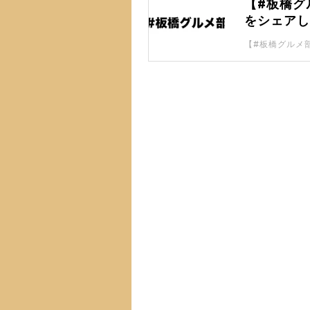
【#板橋グ
をシェア