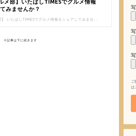
ルメ部】いたばしTIMESでグルメ情報
写
してみませんか？
【#板橋グルメ部】 いたばしTIMESでグルメ情報をシェアしてみませんか？ お店の方も、お客さんとして食べた方も、X・インスタグラムから【#板橋グルメ部】というタグを付けて投稿してもらえたら嬉しいです。
写
※記事は下に続きます
写
ご
は