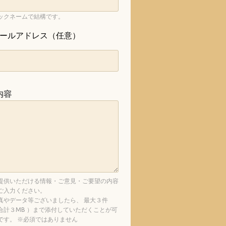
ックネームで結構です。
ールアドレス（任意）
内容
提供いただける情報・ご意見・ご要望の内容
ご入力ください。
真やデータ等ございましたら、 最大３件
合計３MB ）まで添付していただくことが可
です。 ※必須ではありません