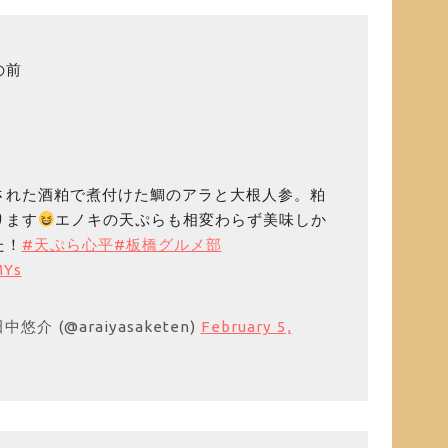
の前
された酒粕で煮付けた鯛のアラと大根人参。粕
ります
エノキの天ぷらも相変わらず美味しか
た！
#天ぷら心平
#板橋グルメ部
MYs
介 (@araiyasaketen)
February 5,