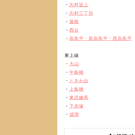
・
志村坂上
・
志村三丁目
・
蓮根
・
西台
・
高島平・新高島平・西高島平
東上線
・
大山
・
中板橋
・
ときわ台
・
上板橋
・
東武練馬
・
下赤塚
・
成増