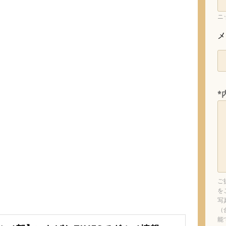
ニ
メ
*
ご
を
写
（
能