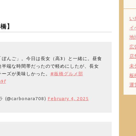
い
板橋】
イ
地
広
店
「ぼんご」。今日は長女（高3）と一緒に。昼食
未
途半端な時間帯だったので軽めにしたが、長女
チーズが美味しかった。
#板橋グルメ部
板
m9f
運
@carbonara708)
February 4, 2025