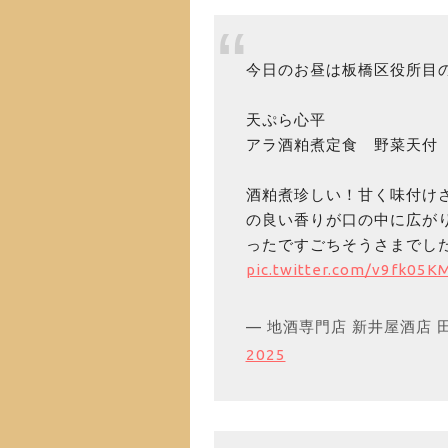
今日のお昼は板橋区役所目
天ぷら心平
アラ酒粕煮定食 野菜天付
酒粕煮珍しい！甘く味付け
の良い香りが口の中に広が
ったですごちそうさまでし
pic.twitter.com/v9fk05K
— 地酒専門店 新井屋酒店 田中悠
2025