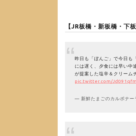
【JR板橋・新板橋・下
昨日も「ぼんご」で今日も
には遅く、夕食には早い中
が提案した塩辛＆クリーム
pic.twitter.com/Jd091qf
— 新鮮たまごのカルボナーラ (