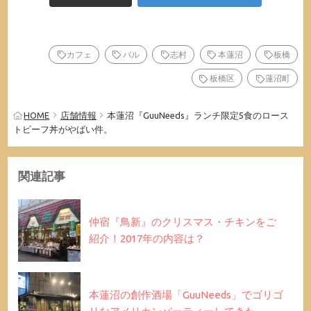
カフェ
バル
志村
本蓮沼
板橋
板橋区
蓮沼町
HOME
店舗情報
本蓮沼『GuuNeeds』ランチ限定5食のロース
トビーフ丼がやばい件。
関連記事
仲宿『鳥新』のクリスマス・チキンをご
紹介！2017年の内容は？
本蓮沼の創作酒場「GuuNeeds」でゴリゴ