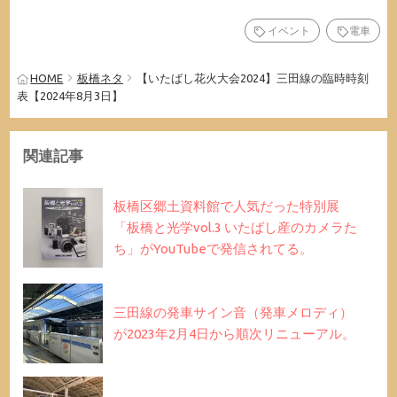
イベント
電車
HOME
板橋ネタ
【いたばし花火大会2024】三田線の臨時時刻
表【2024年8月3日】
関連記事
板橋区郷土資料館で人気だった特別展
「板橋と光学vol.3 いたばし産のカメラた
ち」がYouTubeで発信されてる。
三田線の発車サイン音（発車メロディ）
が2023年2月4日から順次リニューアル。