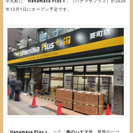
中丸町に「
Hanamasa Plus＋
」（ハナマサプラス）が2020
年12月1日にオープン予定です。
「
Hanamasa Plus＋
」って「
肉のハナマサ
」業態の一つ