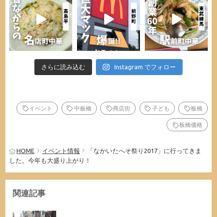
さらに読み込む
Instagram でフォロー
イベント
中板橋
商店街
子ども
板橋
板橋価格
HOME
イベント情報
「なかいたへそ祭り2017」に行ってきま
した。今年も大盛り上がり！
関連記事