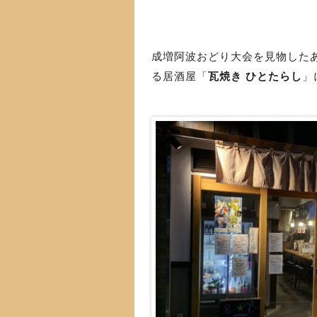
成増阿波おどり大会を見物した
る居酒屋「
瓦焼き ひとたらし
」