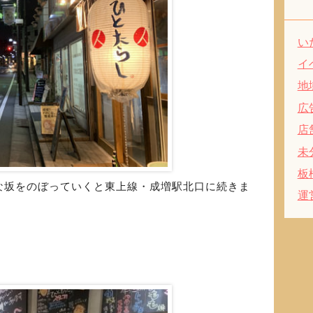
い
イ
地
広
店
未
板
な坂をのぼっていくと東上線・成増駅北口に続きま
運