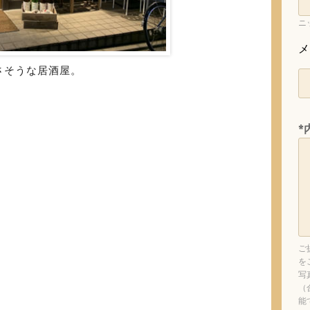
ニ
メ
さそうな居酒屋。
*
ご
を
写
（
能