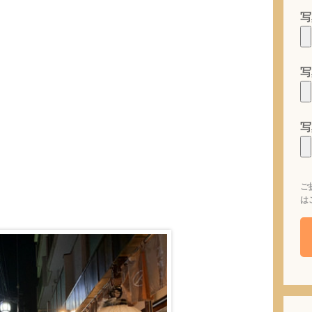
写
写
写
ご
は