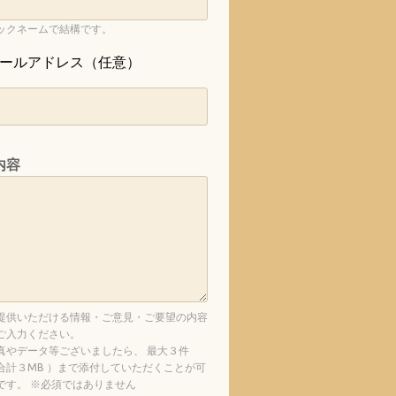
ックネームで結構です。
ールアドレス（任意）
内容
提供いただける情報・ご意見・ご要望の内容
ご入力ください。
真やデータ等ございましたら、 最大３件
合計３MB ）まで添付していただくことが可
です。 ※必須ではありません