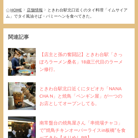
HOME
店舗情報
ときわ台駅北口近くのタイ料理「イムサイア
ム」でタイ風油そば・バミーヘンを食べてきた。
関連記事
【店主と孫の奮闘記】ときわ台駅「さっ
ぽろラーメン桑名」18歳三代目のラーメ
ン修行。
ときわ台駅北口近くにタピオカ「NANA
CHA N」と焼鳥「ペンギン屋」が一つの
お店としてオープンしてる。
南常盤台の焼鳥屋さん「串焼場チャコ」
で”焼鳥チキンオーバーライスin板橋”を食
べてきた【オリめしPR】