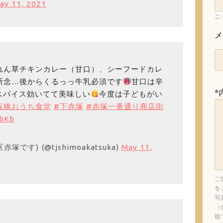
ay 11, 2021
ニ
メ
れん草チキンカレー（甘口）、シーフードカレ
断念…後からくるっっ牛乳必須です
甘口は辛
*
スパイス効いてて美味しい
今度は子どもがい
板橋おうち食堂
#下赤塚
#赤塚一番通り商店街
mbKb
です) (@tjshimoakatsuka)
May 11,
ご
を
写
（
能