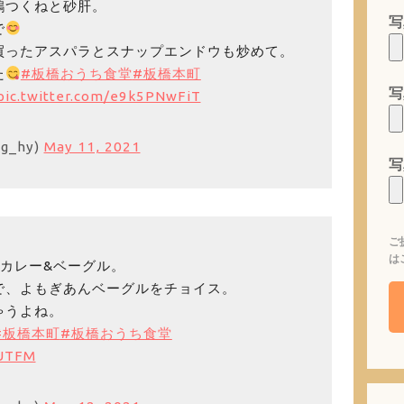
鶏つくねと砂肝。
写
で
買ったアスパラとスナップエンドウも炒めて。
た
#板橋おうち食堂
#板橋本町
写
pic.twitter.com/e9k5PNwFiT
g_hy)
May 11, 2021
写
ご
は
マトカレー&ベーグル。
で、よもぎあんベーグルをチョイス。
ゃうよね。
#板橋本町
#板橋おうち食堂
WUTFM