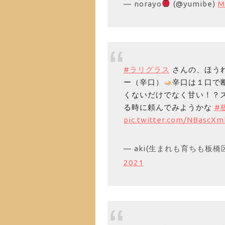
— norayo
(@yumibe)
M
#ラリグラス
さんの、ほう
ー（辛口）
辛口は１口で
くないだけでなく甘い！？
る時に頼んでみようかな
#
pic.twitter.com/NBascX
— aki(生まれも育ちも板橋区赤塚
2021