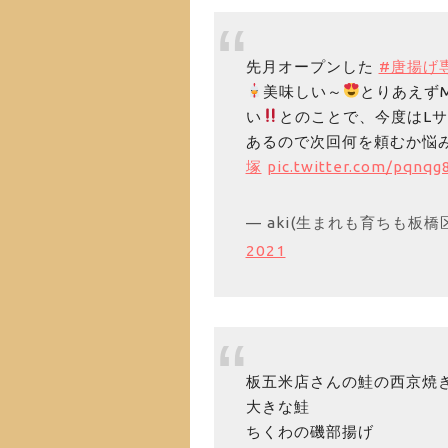
先月オープンした
#唐揚げ
美味しい～
とりあえず
い
とのことで、今度はL
あるので次回何を頼むか悩
塚
pic.twitter.com/pqnq
— aki(生まれも育ちも板橋区赤塚
2021
板五米店さんの鮭の西京焼
大きな鮭
ちくわの磯部揚げ