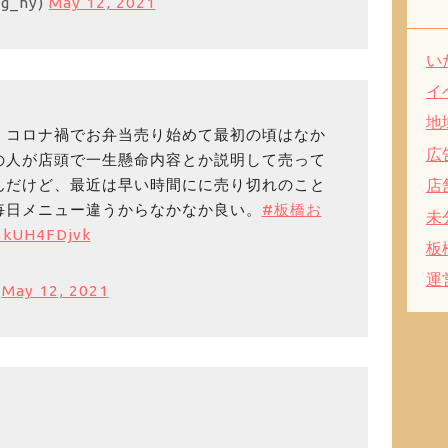
g_hy)
May 12, 2021
い
イ
地
、コロナ禍でお弁当売り始めて最初の頃はなか
広
の人が店頭で一生懸命内容とか説明して売って
んだけど、最近は早い時間にに売り切れのこと
店
毎日メニュー違うからなかなか良い。
#板橋お
未
/5kUH4FDjvk
板
運
)
May 12, 2021