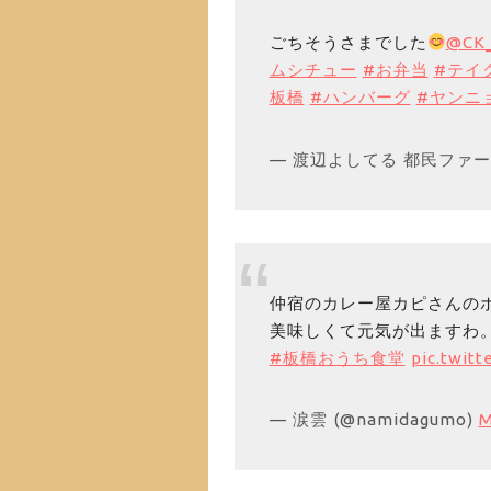
ごちそうさまでした
@CK_
ムシチュー
#お弁当
#テイ
板橋
#ハンバーグ
#ヤンニ
— 渡辺よしてる 都民ファースト
仲宿のカレー屋カピさんの
美味しくて元気が出ますわ
#板橋おうち食堂
pic.twit
— 涙雲 (@namidagumo)
M