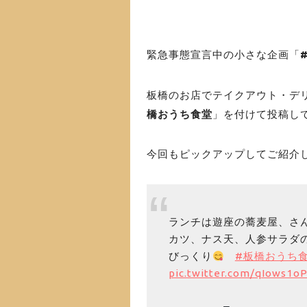
緊急事態宣言中の小さな企画「
板橋のお店でテイクアウト・デリバリ
橋おうち食堂
」を付けて投稿し
今回もピックアップしてご紹介
ランチは遊座の蕎麦屋、さ
カツ、ナス天、人参サラダ
びっくり
#板橋おうち
pic.twitter.com/qIows1o