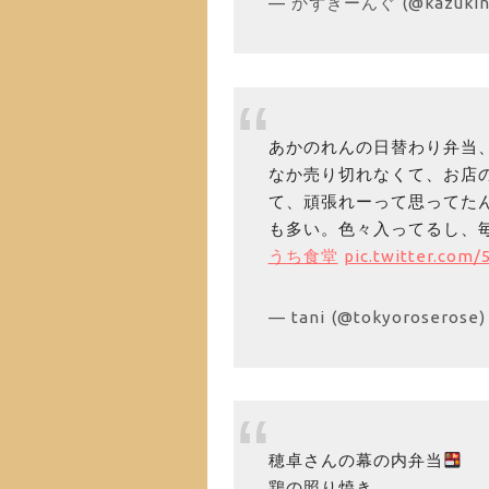
— かずきーんぐ (@kazukin
あかのれんの日替わり弁当
なか売り切れなくて、お店
て、頑張れーって思ってた
も多い。色々入ってるし、
うち食堂
pic.twitter.com
— tani (@tokyoroserose
穂卓さんの幕の内弁当
鶏の照り焼き