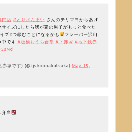
専門店
#とりざんまい
さんのテリマヨからあげ
Mサイズにしたら我が家の男子がもっと食べた
サイズ2つ頼むことになるかも
フレーバー沢山
み中です
#板橋おうち食堂
#下赤塚
#地下鉄赤
g85sNd
です) (@tjshimoakatsuka)
May 15,
き弁当