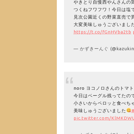
やきとり自慢西やんさんの
つくねフワフワ！今日は塩
見次公園近くの野菜直売で
大変美味しゅうございまし
https://t.co/fGnHVba2tb
— かずきーんぐ (@kazukin
noro ヨコノロさんのト
今日はベーグル残ってたの
小さいからペロッと食べち
美味しゅうございました
pic.twitter.com/KlMKD