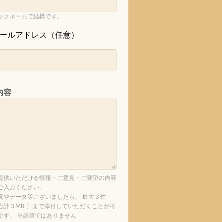
ックネームで結構です。
ールアドレス（任意）
内容
提供いただける情報・ご意見・ご要望の内容
ご入力ください。
真やデータ等ございましたら、 最大３件
合計３MB ）まで添付していただくことが可
です。 ※必須ではありません