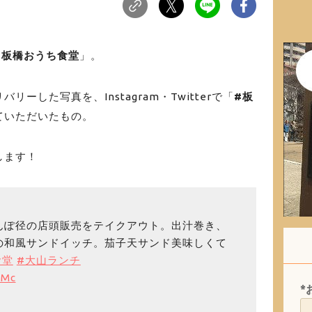
#板橋おうち食堂
」。
ーした写真を、Instagram・Twitterで「
#板
ていただいたもの。
します！
んぽ径の店頭販売をテイクアウト。出汁巻き、
の和風サンドイッチ。茄子天サンド美味しくて
食堂
#大山ランチ
PMc
*