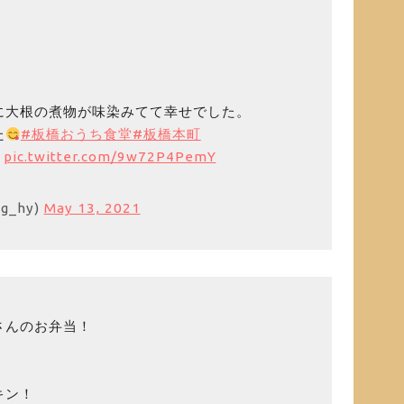
に大根の煮物が味染みてて幸せでした。
た
#板橋おうち食堂
#板橋本町
pic.twitter.com/9w72P4PemY
g_hy)
May 13, 2021
さんのお弁当！
キン！