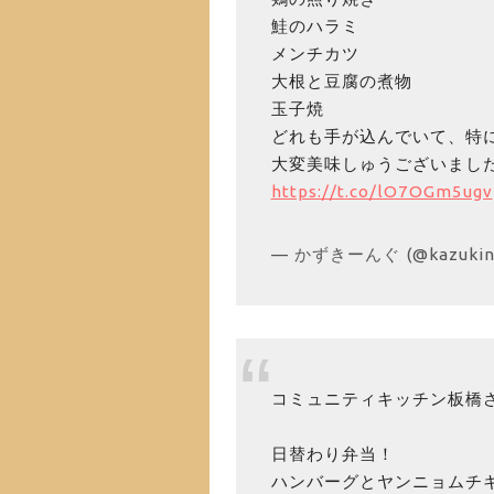
鮭のハラミ
メンチカツ
大根と豆腐の煮物
玉子焼
どれも手が込んでいて、特
大変美味しゅうございまし
https://t.co/lO7OGm5ugv
— かずきーんぐ (@kazukin
コミュニティキッチン板橋
日替わり弁当！
ハンバーグとヤンニョムチ