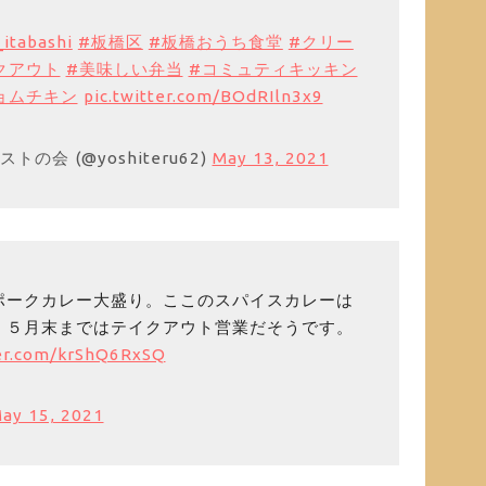
itabashi
#板橋区
#板橋おうち食堂
#クリー
クアウト
#美味しい弁当
#コミュティキッキン
ョムチキン
pic.twitter.com/BOdRIln3x9
の会 (@yoshiteru62)
May 13, 2021
ポークカレー大盛り。ここのスパイスカレーは
。５月末まではテイクアウト営業だそうです。
ter.com/krShQ6RxSQ
ay 15, 2021