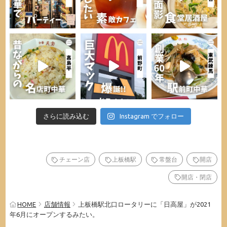
さらに読み込む
Instagram でフォロー
チェーン店
上板橋駅
常盤台
開店
開店・閉店
HOME
店舗情報
上板橋駅北口ロータリーに「日高屋」が2021
年6月にオープンするみたい。