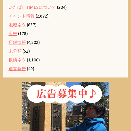
いたばしTIMESについて
(204)
イベント情報
(2,672)
地域ネタ
(837)
広告
(178)
店舗情報
(4,502)
未分類
(62)
板橋ネタ
(1,100)
運営報告
(49)