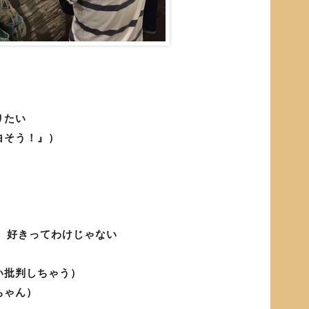
りたい
白そう！』）
。
ど、好きってわけじゃない
い批判しちゃう）
ちゃん）