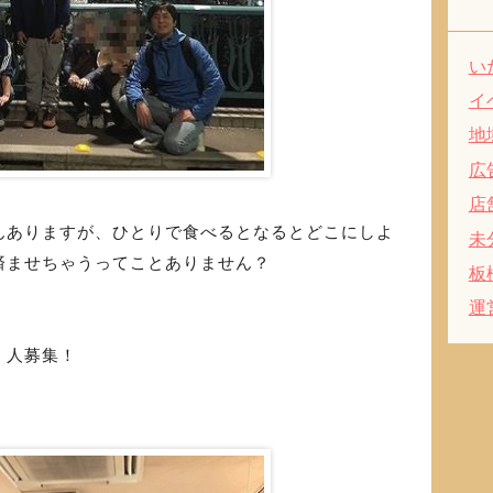
い
イ
地
広
店
んありますが、ひとりで食べるとなるとどこにしよ
未
済ませちゃうってことありません？
板
運
く人募集！