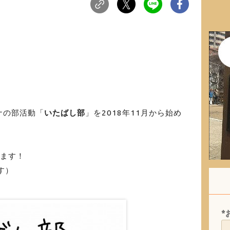
ナの部活動「
いたばし部
」を2018年11月から始め
します！
す）
*