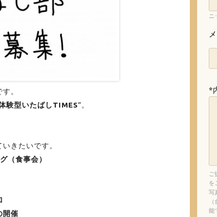
ニ
メ
*
です。
体験型いたばしTIMES
”。
ていきたいです。
ング（食事会）
ご
を
写
加
（
能
の開催