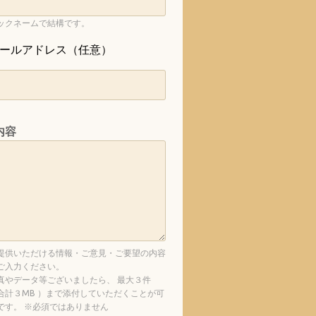
ックネームで結構です。
ールアドレス（任意）
内容
提供いただける情報・ご意見・ご要望の内容
ご入力ください。
真やデータ等ございましたら、 最大３件
合計３MB ）まで添付していただくことが可
です。 ※必須ではありません