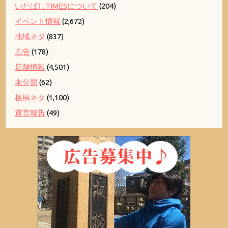
いたばしTIMESについて
(204)
イベント情報
(2,672)
地域ネタ
(837)
広告
(178)
店舗情報
(4,501)
未分類
(62)
板橋ネタ
(1,100)
運営報告
(49)