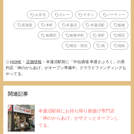
お弁当
カレー
チキン
パーティー
居酒屋
本町
本蓮沼
本蓮沼駅
板橋
板橋区
板橋本町
泉町
開店
開店・閉店
鶏
鶏肉
HOME
店舗情報
本蓮沼駅前に「中仙酒場 串屋さぶろく」の系
列店「神のからあげ」がオープン準備中。クラウドファンディングも
やってる。
関連記事
本蓮沼駅前にお持ち帰り唐揚げ専門店
「神のからあげ」がザクッとオープンし
てる。