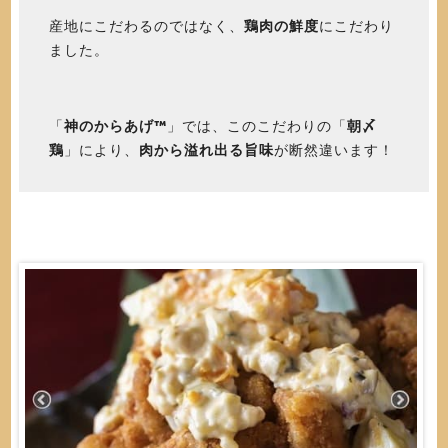
産地にこだわるのではなく、
鶏肉の鮮度
にこだわり
ました。
「
神のからあげ™️
」では、このこだわりの「
朝〆
鶏
」により、
肉から溢れ出る旨味
が断然違います！