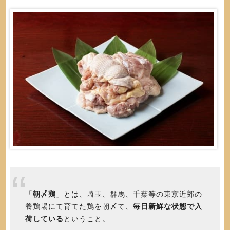
「
朝〆鶏
」とは、埼玉、群馬、千葉等の東京近郊の
養鶏場にて育てた鶏を朝〆て、
毎日新鮮な状態で入
荷している
ということ。