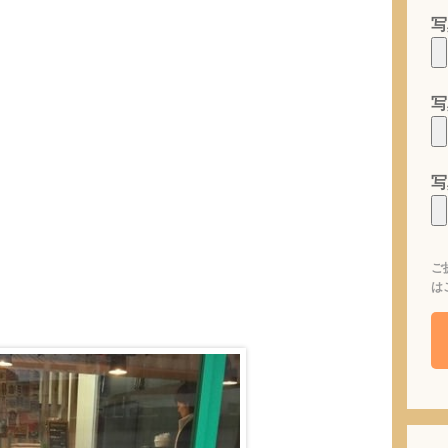
写
写
写
ご
は