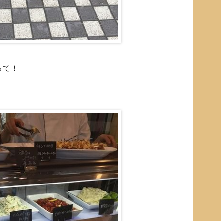
って！
。