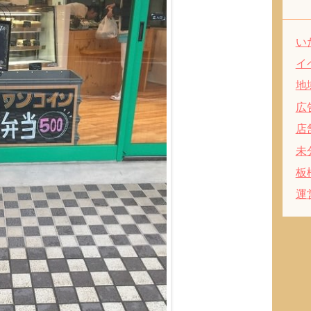
い
イ
地
広
店
未
板
運