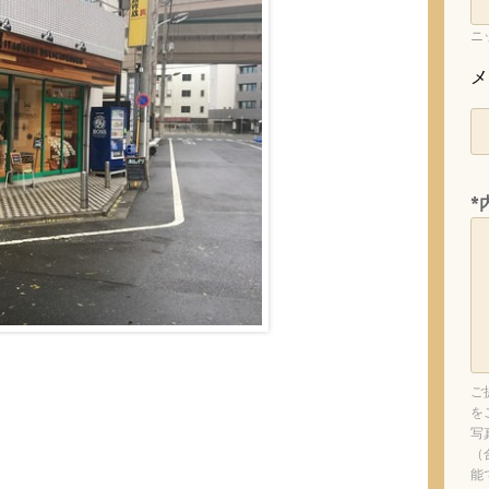
ニ
メ
*
ご
を
写
（
能