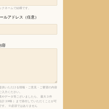
ックネームで結構です。
ールアドレス（任意）
内容
提供いただける情報・ご意見・ご要望の内容
ご入力ください。
真やデータ等ございましたら、 最大３件
合計３MB ）まで添付していただくことが可
です。 ※必須ではありません