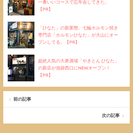
一番いいコースで忘年会してきた。
【PR】
「ひなた」の新業態。七輪ホルモン焼き
専門店「ホルモンひなた」が大山にオー
プンしてる。【PR】
超絶人気の大衆酒場「やきとん ひなた」
の新店が池袋西口にNEWオープン！
【PR】
前の記事
次の記事