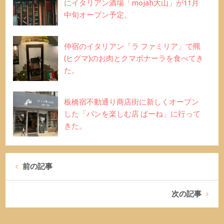
にイタリアン酒場「mojah大山」が11月
中旬オープン予定。
仲宿のイタリアン「ラ ファミリア」で羆
(ヒグマ)のお肉とクマボナーラを食べてき
た。
板橋宿不動通り商店街に新しくオープン
した「パンを楽しむ店 ぱーね」に行って
きた。
前の記事
次の記事