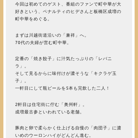
今回は初めてのゲスト、番組のファンで町中華が大
好きという、ペナルティのヒデさんと板橋区成増の
町中華をめぐる。
まずは川越街道沿いの「兼祥」へ。
70代の夫婦が営む町中華。
定番の「焼き餃子」に汁気たっぷりの「レバニ
ラ」。
そして見るからに味付けが濃そうな「キクラゲ玉
子」。
一軒目にして瓶ビールを5本も完飲した二人！
2軒目は住宅街に佇む「奥州軒」。
成増最古参といわれている老舗。
豚肉と卵で柔らかく仕上げる自慢の「肉団子」に濃
いめのウーロンハイがどんどん進む。