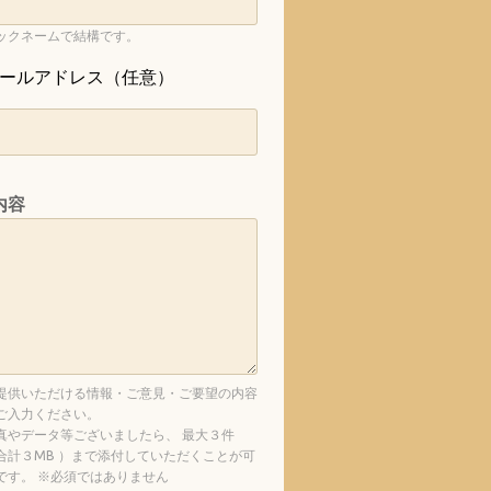
ックネームで結構です。
ールアドレス（任意）
内容
提供いただける情報・ご意見・ご要望の内容
ご入力ください。
真やデータ等ございましたら、 最大３件
合計３MB ）まで添付していただくことが可
です。 ※必須ではありません