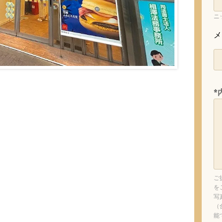
ニ
メ
*
ご
を
写
（
能