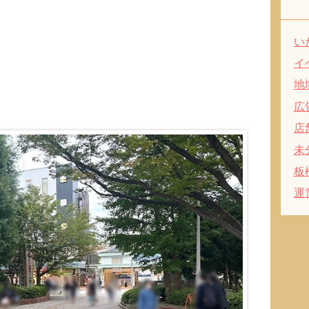
い
イ
地
広
店
未
板
運