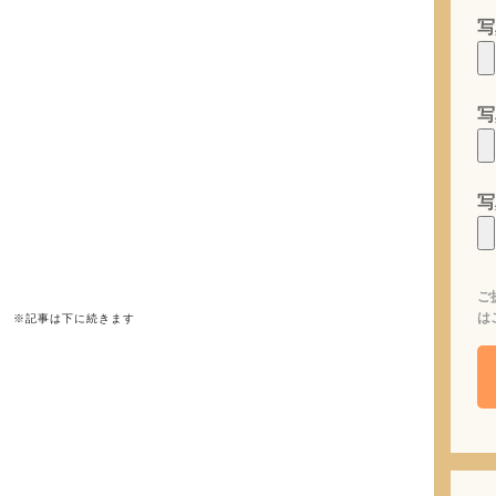
写
写
写
ご
は
※記事は下に続きます