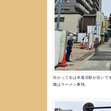
向かって右は本蓮沼駅が近いで
隣はラーメン豚翔。