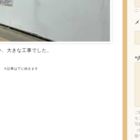
ニ
メ
い、大きな工事でした。
*
※記事は下に続きます
ご
を
写
（
能