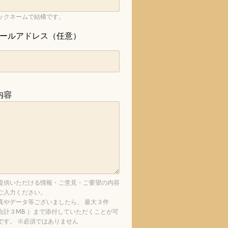
ックネームで結構です。
ールアドレス（任意）
内容
提供いただける情報・ご意見・ご要望の内容
ご入力ください。
真やデータ等ございましたら、 最大３件
合計３MB ）まで添付していただくことが可
です。 ※必須ではありません