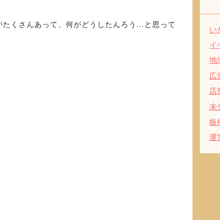
がたくさんあって、何がどうしたんろう…と思って
い
イ
地
。
広
店
未
板
運