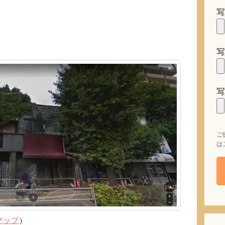
写
写
写
ご
は
eマップ
）