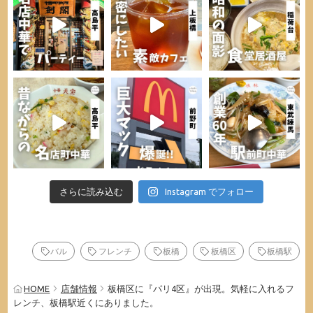
さらに読み込む
Instagram でフォロー
バル
フレンチ
板橋
板橋区
板橋駅
HOME
店舗情報
板橋区に『パリ4区』が出現。気軽に入れるフ
レンチ、板橋駅近くにありました。