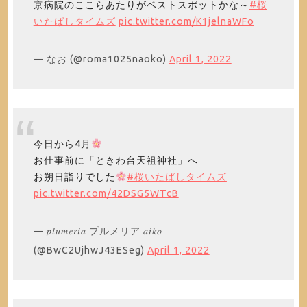
京病院のここらあたりがベストスポットかな～
#桜
いたばしタイムズ
pic.twitter.com/K1jelnaWFo
— なお (@roma1025naoko)
April 1, 2022
今日から4月
お仕事前に「ときわ台天祖神社」へ
お朔日詣りでした
#桜いたばしタイムズ
pic.twitter.com/42DSG5WTcB
— 𝑝𝑙𝑢𝑚𝑒𝑟𝑖𝑎 プルメリア 𝑎𝑖𝑘𝑜
(@BwC2UjhwJ43ESeg)
April 1, 2022