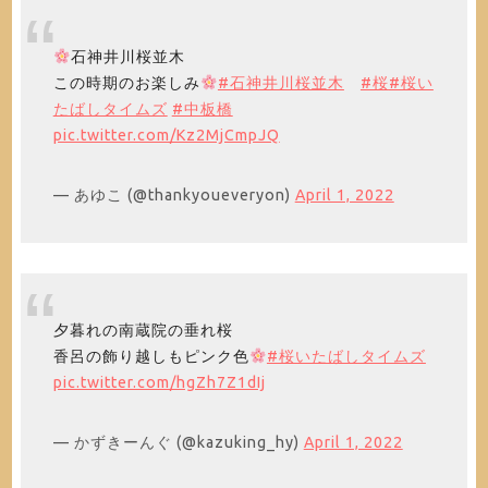
石神井川桜並木
この時期のお楽しみ
#石神井川桜並木
#桜
#桜い
たばしタイムズ
#中板橋
pic.twitter.com/Kz2MjCmpJQ
— あゆこ (@thankyoueveryon)
April 1, 2022
夕暮れの南蔵院の垂れ桜
香呂の飾り越しもピンク色
#桜いたばしタイムズ
pic.twitter.com/hgZh7Z1dIj
— かずきーんぐ (@kazuking_hy)
April 1, 2022