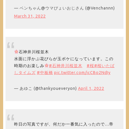
— ベンちゃん@ウマぴょいおじさん (@Venchannn)
March 31, 2022
石神井川桜並木
水面に浮かぶ花びらが玉ボケになっています。この
時期のお楽しみ
#石神井川桜並木
#桜
#桜いたば
しタイムズ
#中板橋
pic.twitter.com/icCBo2NdIy
— あゆこ (@thankyoueveryon)
April 1, 2022
昨日の写真ですが、何だか一番気に入ったので…帝