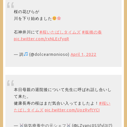
桜の花びらが
川を下り始めました
石神井川にて
#桜いたばしタイムズ
#板橋の春
pic.twitter.com/rxNLEcfyqR
— 調
(@dolcearmonioso)
April 1, 2022
本日母親の退院後について先生に呼ばれ話し合いし
て来た。
健康長寿の桜はまだ気合い入ってましたよ！
#桜い
たばしタイムズ
pic.twitter.com/UozRvftYCI
—
病気療養中の元シェフ
(@LZvanc0S5fvl3I7)