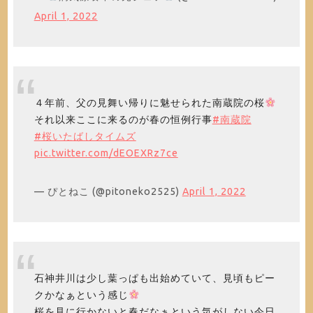
April 1, 2022
４年前、父の見舞い帰りに魅せられた南蔵院の桜
それ以来ここに来るのが春の恒例行事
#南蔵院
#桜いたばしタイムズ
pic.twitter.com/dEOEXRz7ce
— ぴとねこ (@pitoneko2525)
April 1, 2022
石神井川は少し葉っぱも出始めていて、見頃もピー
クかなぁという感じ
桜を見に行かないと春だなぁという気がしない今日