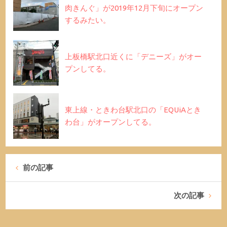
肉きんぐ」が2019年12月下旬にオープン
するみたい。
上板橋駅北口近くに「デニーズ」がオー
プンしてる。
東上線・ときわ台駅北口の「EQUiAとき
わ台」がオープンしてる。
前の記事
次の記事