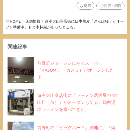
開店
開店・閉店
HOME
店舗情報
遊座大山商店街に日本蕎麦「さんぽ径」がオー
プン準備中。もと木林森があったところ。
関連記事
前野町ジョーシンにあるスーパー
『KASUMI』（カスミ）がオープンした
よ。
遊座大山商店街に「ラーメン居酒屋774大
山店（仮）」がオープンしてる。鶏白湯
塩ラーメンを食べてきた。
前野町の「ビッグボーイ」跡地に、「焼