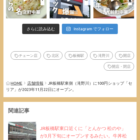
さらに読み込む
Instagram でフォロー
チェーン店
北区
板橋駅
滝野川
開店
開店・閉店
HOME
店舗情報
JR板橋駅東側（滝野川）に100円ショップ「セ
リア」が2023年11月22日にオープン。
関連記事
JR板橋駅東口近くに「とんかつ 松のや」
が3月下旬にオープンするみたい。牛丼松