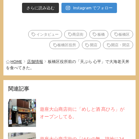
さらに読み込む
Instagram でフォロー
インタビュー
商店街
板橋
板橋区
板橋区役所
開店
開店・閉店
HOME
店舗情報
板橋区役所前の「天ぷら 心平」で大海老天丼
を食べてきた。
関連記事
遊座大山商店街に「めしと酒 髙ひろ」が
オープンしてる。
遊座大山商店街の「はなの舞」跡地に24