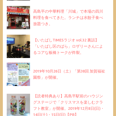
高島平の中華料理「川城」で本場の四川
料理を食べてきた。ランチは水餃子食べ
放題つき。
【いたばしTIMESラジオ vol.32 裏話】
「いたばし区のばら」ロザリーさんによ
るコアな板橋トークが炸裂。
2019年10月26日（土）「第38回 加賀福祉
園祭」が開催。
【読者特典あり】高島平駅前のハウジン
グステージで「クリスマスを楽しむクラ
フト教室」が開催。2019年12月8日(日)・
14日(土)・15日(日)【PR】