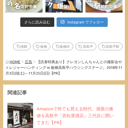
さらに読み込む
Instagram でフォロー
体験
板橋
板橋区
高島平
高島平駅
HOME
広告
【読者特典あり】クレヨンしんちゃんとの撮影会や
トレジャーハンティング in 板橋高島平ハウジングステージ。2018年11
月3日(祝土)～11月25日(日)【PR】
関連記事
Amazonで何でも買える時代。酒屋の価
値を高島平『若松屋酒店』三代目に聞い
てきた【PR】