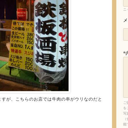
ニ
メ
*
ますが、こちらのお店では牛肉の串がウリなのだと
ご
を
写
（
能