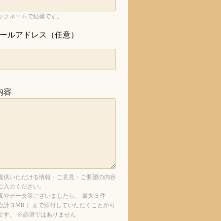
ックネームで結構です。
ールアドレス（任意）
内容
提供いただける情報・ご意見・ご要望の内容
ご入力ください。
真やデータ等ございましたら、 最大３件
合計３MB ）まで添付していただくことが可
です。 ※必須ではありません