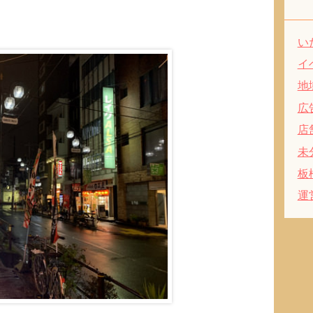
い
イ
地
広
店
未
板
運