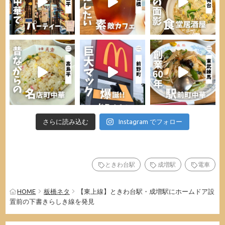
さらに読み込む
Instagram でフォロー
ときわ台駅
成増駅
電車
HOME
板橋ネタ
【東上線】ときわ台駅・成増駅にホームドア設
置前の下書きらしき線を発見