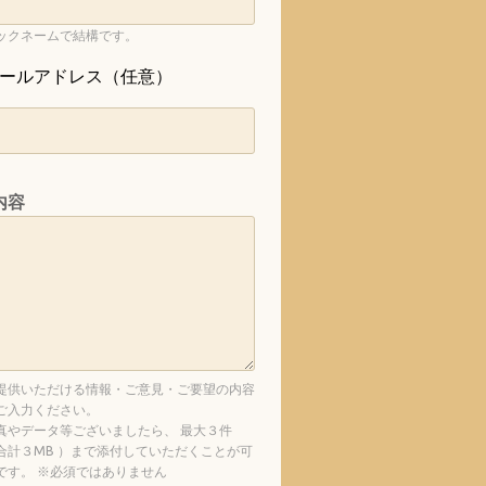
ックネームで結構です。
ールアドレス（任意）
内容
提供いただける情報・ご意見・ご要望の内容
ご入力ください。
真やデータ等ございましたら、 最大３件
合計３MB ）まで添付していただくことが可
です。 ※必須ではありません