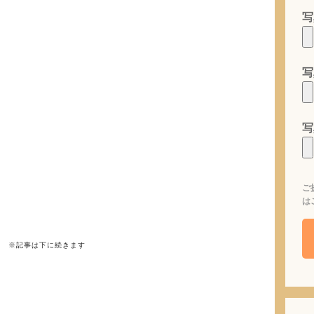
写
写
写
ご
は
※記事は下に続きます