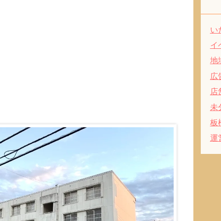
い
イ
地
広
店
未
板
運