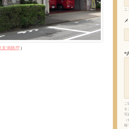
ニ
メ
東京消防庁
）
*
ご
を
写
（
能