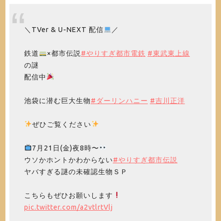
＼TVer & U-NEXT 配信
／
鉄道
×都市伝説
#やりすぎ都市電鉄
#東武東上線
の謎
配信中
池袋に潜む巨大生物
#ダーリンハニー
#吉川正洋
ぜひご覧ください
7月21日(金)夜8時〜
ウソかホントかわからない
#やりすぎ都市伝説
ヤバすぎる謎の未確認生物ＳＰ
こちらもぜひお願いします
pic.twitter.com/a2vtlrtVlj