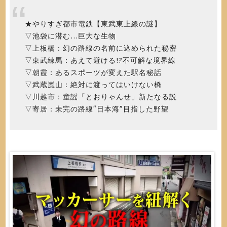
★やりすぎ都市電鉄【東武東上線の謎】
▽池袋に潜む…巨大な生物
▽上板橋：幻の路線の名前に込められた秘密
▽東武練馬：あえて避ける!?不可解な境界線
▽朝霞：あるスポーツが変えた駅名秘話
▽武蔵嵐山：絶対に渡ってはいけない橋
▽川越市：童謡「とおりゃんせ」新たなる説
▽寄居：未完の路線“日本海”目指した野望