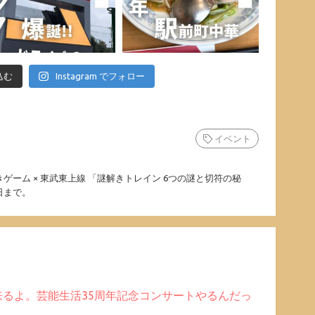
込む
Instagram でフォロー
イベント
ゲーム × 東武東上線 「謎解きトレイン 6つの謎と切符の秘
4日まで。
来るよ。芸能生活35周年記念コンサートやるんだっ