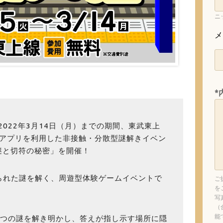
ニ
メ
*
ら2022年3月14日（月）までの期間、東武東上
INTアプリを利用した非接触・分散型謎解きイベン
謎と切符の秘密」を開催！
られた謎を解く、周遊型体験ゲームイベントで
ご
を
写
（
能
6つの謎を解き明かし、答えが指し示す場所に隠