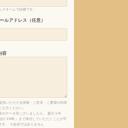
ックネームで結構です。
ールアドレス（任意）
内容
提供いただける情報・ご意見・ご要望の内容
ご入力ください。
真やデータ等ございましたら、 最大３件
合計３MB ）まで添付していただくことが可
です。 ※必須ではありません