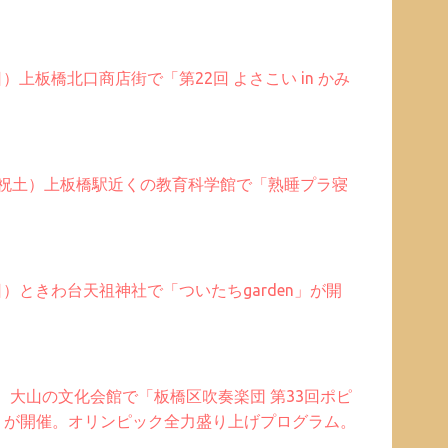
（日）上板橋北口商店街で「第22回 よさこい in かみ
3日（祝土）上板橋駅近くの教育科学館で「熟睡プラ寝
。
（日）ときわ台天祖神社で「ついたちgarden」が開
（日）大山の文化会館で「板橋区吹奏楽団 第33回ポピ
」が開催。オリンピック全力盛り上げプログラム。