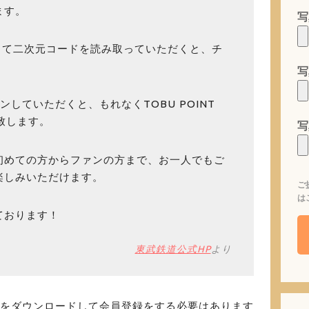
ます。
写
を使って二次元コードを読み取っていただくと、チ
写
していただくと、もれなくTOBU POINT
ト致します。
写
初めての方からファンの方まで、お一人でもご
楽しみいただけます。
ご
は
ております！
東武鉄道公式HP
より
をダウンロードして会員登録をする必要はあります