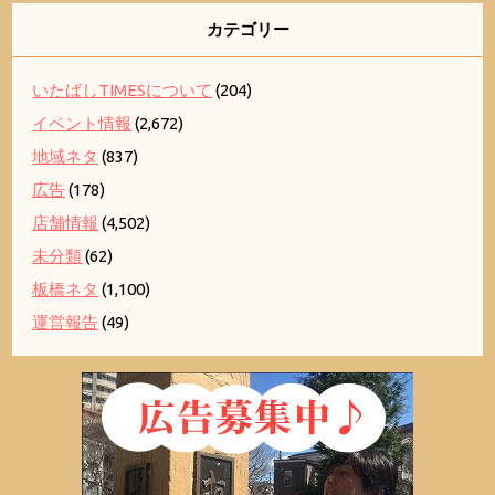
カテゴリー
いたばしTIMESについて
(204)
イベント情報
(2,672)
地域ネタ
(837)
広告
(178)
店舗情報
(4,502)
未分類
(62)
板橋ネタ
(1,100)
運営報告
(49)