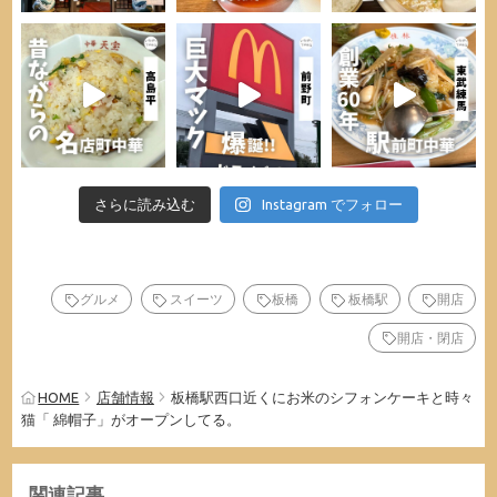
さらに読み込む
Instagram でフォロー
グルメ
スイーツ
板橋
板橋駅
開店
開店・閉店
HOME
店舗情報
板橋駅西口近くにお米のシフォンケーキと時々
猫「 綿帽子」がオープンしてる。
関連記事