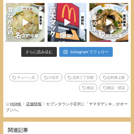
さらに読み込む
Instagram でフォロー
チェーン店
小豆沢
志村三丁目駅
志村坂上駅
開店
開店・閉店
HOME
店舗情報
セブンタウン小豆沢に「ヤマダデンキ」がオー
プンへ。
関連記事