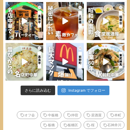
さらに読み込む
Instagram でフォロー
オフ会
中板橋
仲宿
居酒屋
本町
板橋
板橋区
桜
石神井川