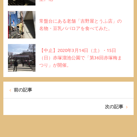
常盤台にある老舗「吉野屋とうふ店」の
名物・豆乳ババロアを食べてみた。
【中止】2020年3月14日（土）・15日
（日）赤塚溜池公園で「第36回赤塚梅ま
つり」が開催。
前の記事
次の記事