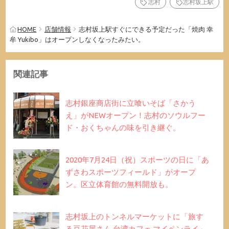
志村
志村坂上駅
HOME
店舗情報
志村坂上駅すぐにできる予定だった「焼肉 幸
牟 Yukibo」はオープンしなくなったみたい。
関連記事
志村銀座商店街に立喰いそば「さかう
え」がNEWオープン！志村のソウルフー
ド・おくちゃんの味を引き継ぐ。
2020年7月24日（祝）スポーツの日に「あ
ずさわスポーツフィールド」がオープ
ン。区立体育館の無料開放も。
志村坂上のトンネルマーケットに「旅す
る豆花屋さん 台湾カフェ マイペンライ」