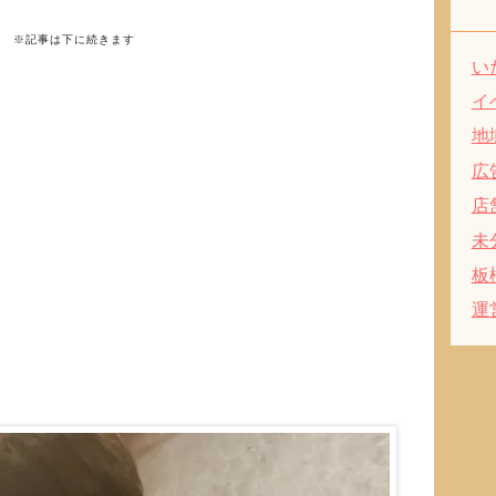
※記事は下に続きます
い
イ
地
広
店
未
板
運