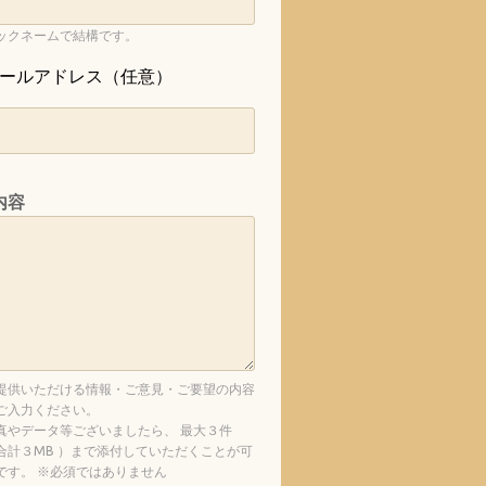
ックネームで結構です。
ールアドレス（任意）
内容
提供いただける情報・ご意見・ご要望の内容
ご入力ください。
真やデータ等ございましたら、 最大３件
合計３MB ）まで添付していただくことが可
です。 ※必須ではありません