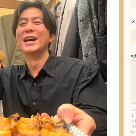
ニ
メ
*
ご
を
写
（
能