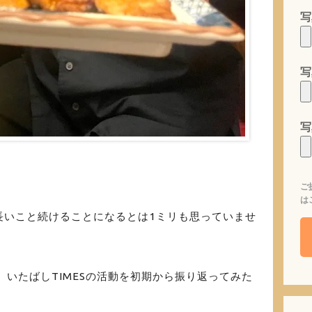
写
写
写
ご
は
長いこと続けることになるとは1ミリも思っていませ
、いたばしTIMESの活動を初期から振り返ってみた