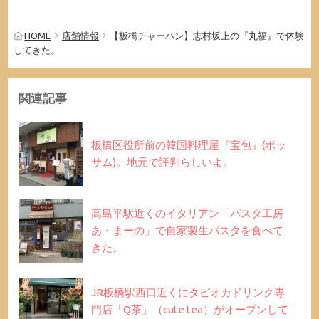
HOME
店舗情報
【板橋チャーハン】志村坂上の『丸福』で体験
してきた。
関連記事
板橋区役所前の韓国料理屋『宝包』(ポッ
サム)。地元で評判らしいよ。
高島平駅近くのイタリアン「パスタ工房
あ・まーの」で自家製生パスタを食べて
きた。
JR板橋駅西口近くにタピオカドリンク専
門店「Q茶」（cute tea）がオープンして