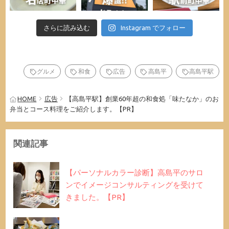
さらに読み込む
Instagram でフォロー
グルメ
和食
広告
高島平
高島平駅
HOME
広告
【高島平駅】創業60年超の和食処「味たなか」のお
弁当とコース料理をご紹介します。【PR】
関連記事
【パーソナルカラー診断】高島平のサロ
ンでイメージコンサルティングを受けて
きました。【PR】