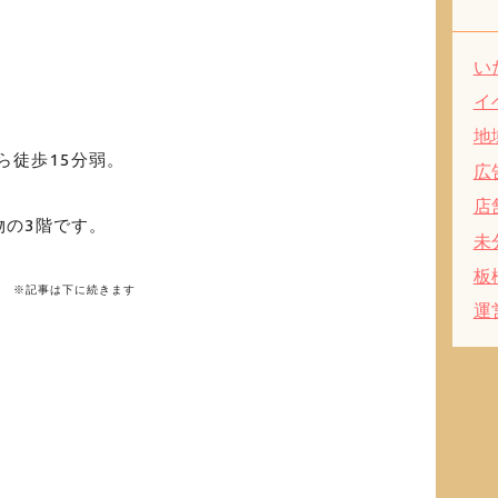
い
イ
地
から徒歩15分弱。
広
店
物の3階です。
未
板
※記事は下に続きます
運