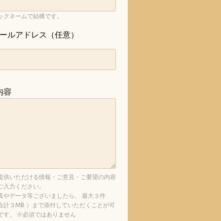
ックネームで結構です。
ールアドレス（任意）
内容
提供いただける情報・ご意見・ご要望の内容
ご入力ください。
真やデータ等ございましたら、 最大３件
合計３MB ）まで添付していただくことが可
です。 ※必須ではありません