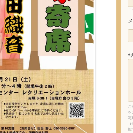
ニ
メ
*
ご
を
写
（
能