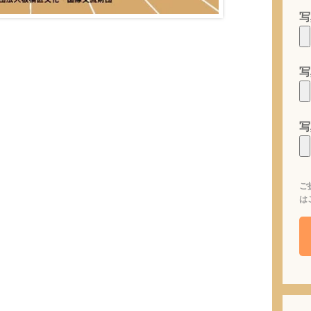
写
写
写
ご
は