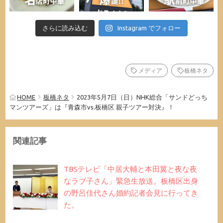
さらに読み込む
Instagram でフォロー
メディア
板橋ネタ
HOME
板橋ネタ
2023年5月7日（日）NHK総合「サンドどっち
マンツアーズ」は『青森市vs.板橋区 親子ツアー対決』！
関連記事
TBSテレビ「中居大輔と本田翼と夜な夜
なラブ子さん」緊急生放送。板橋区出身
の野呂佳代さん婚約記者会見に行ってき
た。