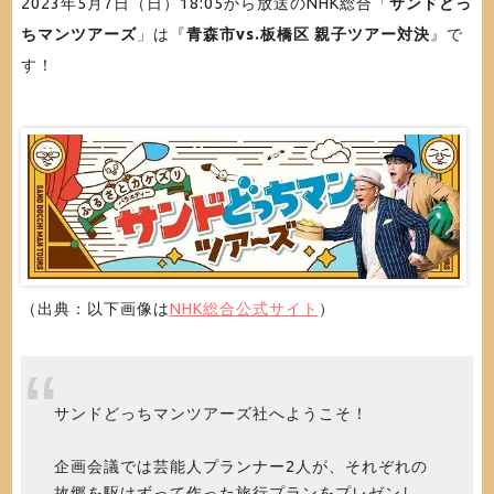
2023年5月7日（日）18:05から放送のNHK総合「
サンドどっ
ちマンツアーズ
」は『
青森市vs.板橋区 親子ツアー対決
』で
す！
（出典：以下画像は
NHK総合公式サイト
）
サンドどっちマンツアーズ社へようこそ！
企画会議では芸能人プランナー2人が、それぞれの
故郷を駆けずって作った旅行プランをプレゼンし、