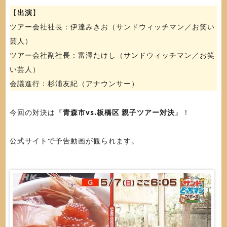
【
出演
】
ツアー会社社長：伊達みきお（サンドウィッチマン／お笑い
芸人）
ツアー会社副社長：富澤たけし（サンドウィッチマン／お笑
い芸人）
会議進行：杉浦友紀（アナウンサー）
今回の対決は『
青森市vs.板橋区 親子ツアー対決
』！
公式サイトで予告動画が観られます。