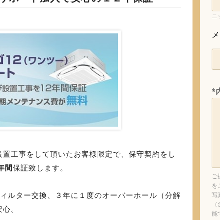
ニ
メ
*
設置工事をして頂いたお客様限定で、保守契約をし
年間
保証致します。
ご
を
フィルター交換、３年に１度のオーバーホール（分解
写
（
安心。
能