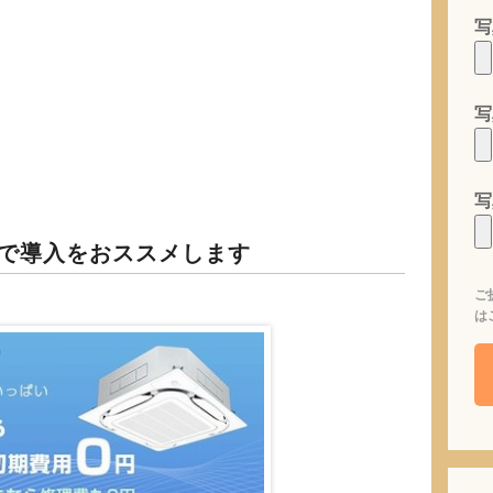
写
写
写
で導入をおススメします
ご
は