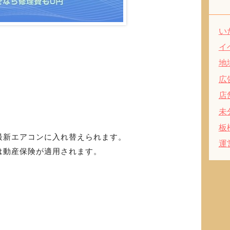
い
イ
地
広
店
】
未
板
最新エアコンに入れ替えられます。
運
は動産保険が適用されます。