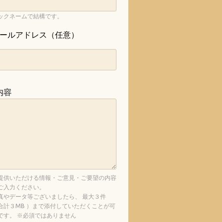
ックネームで結構です。
ールアドレス（任意）
内容
提供いただける情報・ご意見・ご要望の内容
ご入力ください。
真やデータ等ございましたら、 最大３件
合計３MB ）まで添付していただくことが可
です。 ※必須ではありません