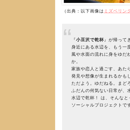
（出典：以下画像は
ミズベリング
『
小豆沢で乾杯
』が帰って
身近にある水辺を、もう一
風や水面の流れに身をゆだ
か。
家族や恋人と過ごす、あた
発見や想像が生まれるかも
ただよう。ゆだねる。まど
ふだんの何気ない日常が、
水辺で乾杯！ は、そんな
ソーシャルプロジェクトで