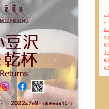
い
イ
地
広
店
未
板
運