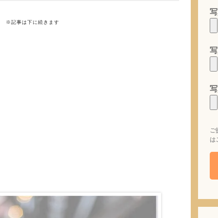
写
※記事は下に続きます
写
写
ご
は