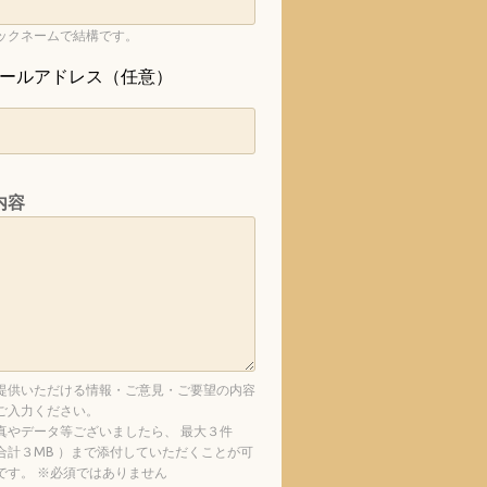
ックネームで結構です。
ールアドレス（任意）
内容
提供いただける情報・ご意見・ご要望の内容
ご入力ください。
真やデータ等ございましたら、 最大３件
合計３MB ）まで添付していただくことが可
です。 ※必須ではありません