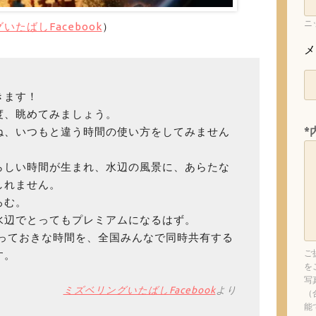
ニ
いたばしFacebook
）
メ
きます！
度、眺めてみましょう。
*
ね、いつもと違う時間の使い方をしてみません
らしい時間が生まれ、水辺の風景に、あらたな
しれません。
ろむ。
水辺でとってもプレミアムになるはず。
とっておきな時間を、全国みんなで同時共有する
ご
す。
を
写
ミズベリングいたばしFacebook
より
（
能