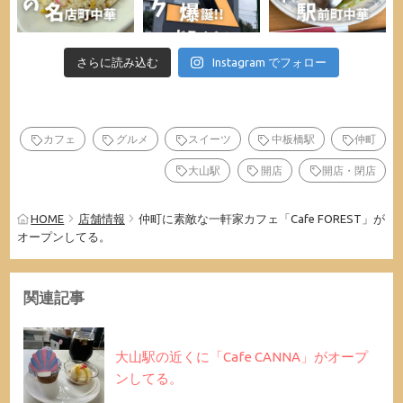
さらに読み込む
Instagram でフォロー
カフェ
グルメ
スイーツ
中板橋駅
仲町
大山駅
開店
開店・閉店
HOME
店舗情報
仲町に素敵な一軒家カフェ「Cafe FOREST」が
オープンしてる。
関連記事
大山駅の近くに「Cafe CANNA」がオープ
ンしてる。