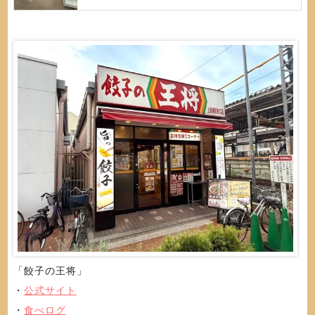
「餃子の王将」
・
公式サイト
・
食べログ