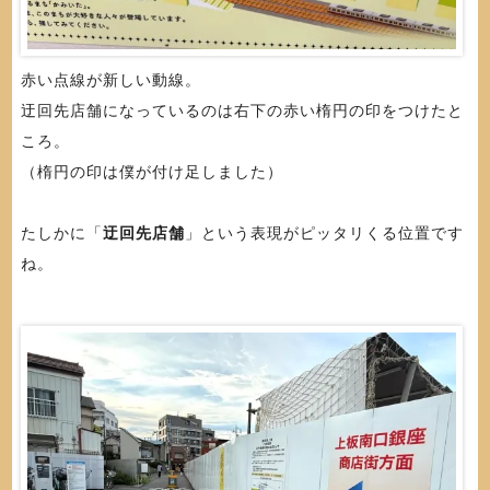
赤い点線が新しい動線。
迂回先店舗になっているのは右下の赤い楕円の印をつけたと
ころ。
（楕円の印は僕が付け足しました）
たしかに「
迂回先店舗
」という表現がピッタリくる位置です
ね。