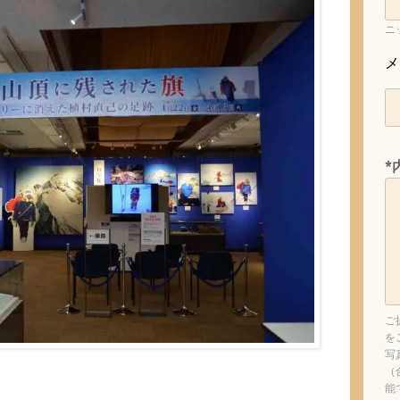
ニ
メ
*
ご
を
写
（
能