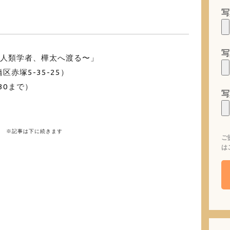
写
写
〜人類学者、樺太へ渡る〜」
赤塚5-35-25）
:30まで）
写
※記事は下に続きます
ご
は