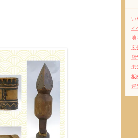
い
イ
地
広
店
未
板
運