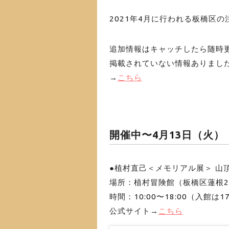
2021年4月に行われる板橋区
追加情報はキャッチしたら随時
掲載されていない情報ありまし
→
こちら
開催中〜4月13日（火）
●植村直己＜メモリアル展＞ 山
場所：植村冒険館（板橋区蓮根2-
時間：10:00〜18:00（入館は1
公式サイト→
こちら