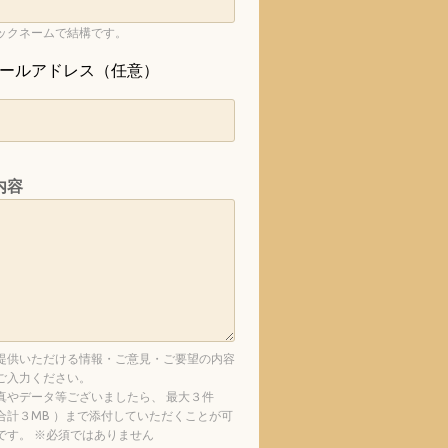
ックネームで結構です。
ールアドレス（任意）
内容
提供いただける情報・ご意見・ご要望の内容
ご入力ください。
真やデータ等ございましたら、 最大３件
合計３MB ）まで添付していただくことが可
です。 ※必須ではありません