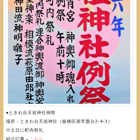
●ときわ台天祖神社例祭
場所：ときわ台天祖神社（板橋区南常盤台2-4-3）
※土日に町内祭礼
紹介記事→
こちら