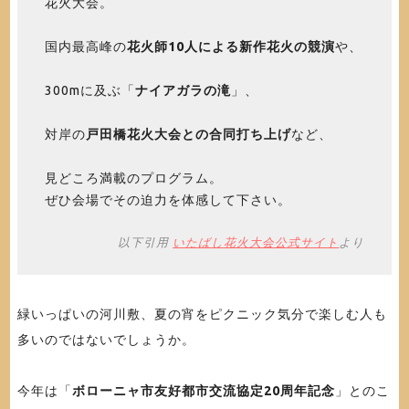
花火大会。
国内最高峰の
花火師10人による新作花火の競演
や、
300mに及ぶ「
ナイアガラの滝
」、
対岸の
戸田橋花火大会との合同打ち上げ
など、
見どころ満載のプログラム。
ぜひ会場でその迫力を体感して下さい。
以下引用
いたばし花火大会公式サイト
より
緑いっぱいの河川敷、夏の宵をピクニック気分で楽しむ人も
多いのではないでしょうか。
今年は「
ボローニャ市友好都市交流協定20周年記念
」とのこ