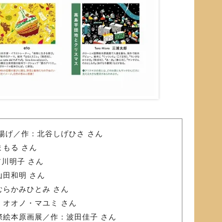
凧揚げ／作：北谷しげひさ さん
まもる さん
前川明子 さん
山田和明 さん
むらかみひとみ さん
：オオノ・マユミ さん
際絵本原画展／作：波田佳子 さん