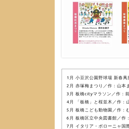
1月 小豆沢公園野球場 新春
2月 赤塚梅まつり／作：山本
3月 板橋cityマラソン／作：
4月 「板橋」と桜並木／作：
5月 板橋こども動物園／作：
6月 板橋区立中央図書館／作
7月 イタリア・ボローニャ国