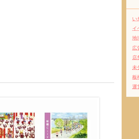
い
イ
地
広
店
未
板
運