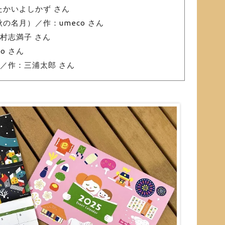
たかいよしかず さん
の名月）／作：umeco さん
村志満子 さん
o さん
ス／作：三浦太郎 さん