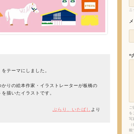
ニ
メ
）
*
」をテーマにしました。
ゆかりの絵本作家・イラストレーターが板橋の
トを描いたイラストです。
ご
ぶらり、いたばし
より
を
写
（
能