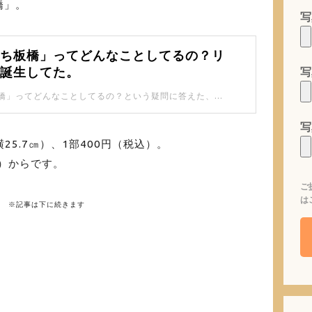
橋」。
写
まち板橋」ってどんなことしてるの？リ
写
ト誕生してた。
「絵本のまち板橋」ってどんなことしてるの？という疑問に答えた、リーフレットが誕生しています。 改めてみると、「絵本」の活動は幅広いですね！
写
横25.7㎝）、1部400円（税込）。
月）からです。
ご
は
※記事は下に続きます