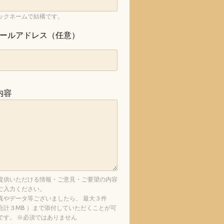
ックネームで結構です。
ールアドレス（任意）
内容
提供いただける情報・ご意見・ご要望の内容
ご入力ください。
真やデータ等ございましたら、 最大３件
合計３MB ）まで添付していただくことが可
です。 ※必須ではありません