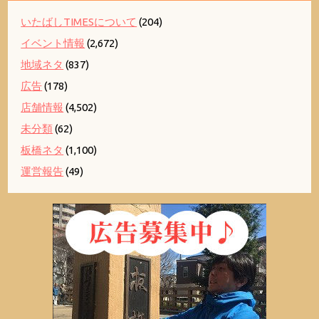
いたばしTIMESについて
(204)
イベント情報
(2,672)
地域ネタ
(837)
広告
(178)
店舗情報
(4,502)
未分類
(62)
板橋ネタ
(1,100)
運営報告
(49)