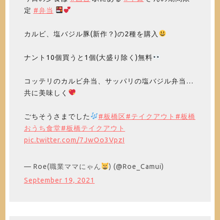
定
#弁当
カルビ、塩バジル豚(新作？)の2種を購入
ナント10個買うと1個(大盛り除く)無料
コッテリのカルビ弁当、サッパリの塩バジル弁当…
共に美味しく
ごちそうさまでした
#板橋区
#テイクアウト
#板橋
おうち食堂
#板橋テイクアウト
pic.twitter.com/7JwOo3VpzI
— Roe(職業ママにゃん
) (@Roe_Camui)
September 19, 2021