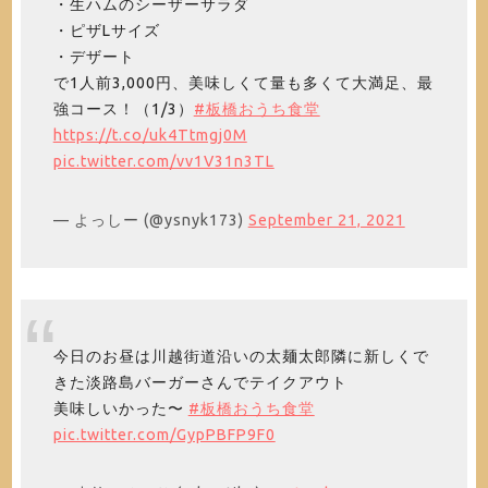
・生ハムのシーザーサラダ
・ピザLサイズ
・デザート
で1人前3,000円、美味しくて量も多くて大満足、最
強コース！（1/3）
#板橋おうち食堂
https://t.co/uk4Ttmgj0M
pic.twitter.com/vv1V31n3TL
— よっしー (@ysnyk173)
September 21, 2021
今日のお昼は川越街道沿いの太麺太郎隣に新しくで
きた淡路島バーガーさんでテイクアウト
美味しいかった〜
#板橋おうち食堂
pic.twitter.com/GypPBFP9F0