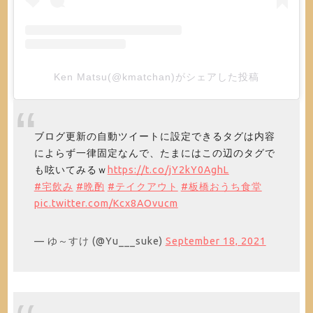
Ken Matsu(@kmatchan)がシェアした投稿
ブログ更新の自動ツイートに設定できるタグは内容
によらず一律固定なんで、たまにはこの辺のタグで
も呟いてみるｗ
https://t.co/jY2kY0AghL
#宅飲み
#晩酌
#テイクアウト
#板橋おうち食堂
pic.twitter.com/Kcx8AOvucm
— ゆ～すけ (@Yu___suke)
September 18, 2021