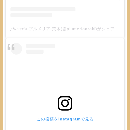
𝑝𝑙𝑢𝑚𝑒𝑟𝑖𝑎 プルメリア 荒木(@plumeriaaraki)がシェアした投稿
この投稿をInstagramで見る