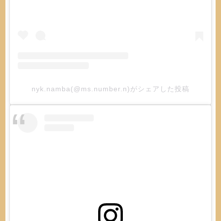
nyk.namba(@ms.number.n)がシェアした投稿