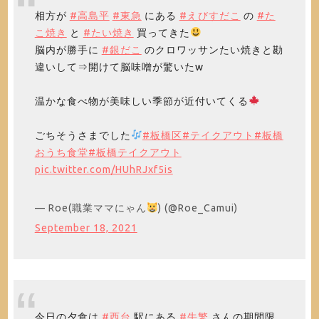
相方が
#高島平
#東急
にある
#えびすだこ
の
#た
こ焼き
と
#たい焼き
買ってきた
脳内が勝手に
#銀だこ
のクロワッサンたい焼きと勘
違いして⇒開けて脳味噌が驚いたw
温かな食べ物が美味しい季節が近付いてくる
ごちそうさまでした
#板橋区
#テイクアウト
#板橋
おうち食堂
#板橋テイクアウト
pic.twitter.com/HUhRJxf5is
— Roe(職業ママにゃん
) (@Roe_Camui)
September 18, 2021
今日の夕食は
#西台
駅にある
#牛繁
さんの期間限