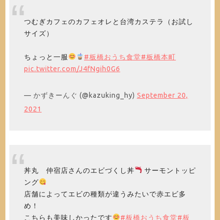
つむぎカフェのカフェオレと台湾カステラ（お試し
サイズ）
ちょっと一服
#板橋おうち食堂
#板橋本町
pic.twitter.com/J4fNgih0G6
— かずきーんぐ (@kazuking_hy)
September 20,
2021
丼丸 仲宿店さんのエビづくし丼
サーモントッピ
ング
店舗によってエビの種類が違うみたいで赤エビ多
め！
こちらも美味しかったです
#板橋おうち食堂
#板