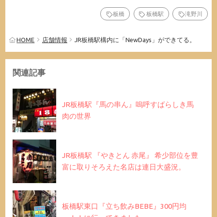
板橋
板橋駅
滝野川
HOME
店舗情報
JR板橋駅構内に「NewDays」ができてる。
関連記事
JR板橋駅『馬の串ん』嗚呼すばらしき馬
肉の世界
JR板橋駅 『やきとん 赤尾』 希少部位を豊
富に取りそろえた名店は連日大盛況。
板橋駅東口『立ち飲みBEBE』300円均