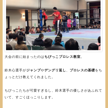
大会の前に始まったのは
ちびっこプロレス教室
。
鈴木心選手が
ジャンプ
や
デングリ返し
、
プロレスの基礎
をち
ょっとだけ教えてくれました。
ちびっこたちが可愛すぎるし、鈴木選手の優しさがあふれて
いて、すごくほっこりします。