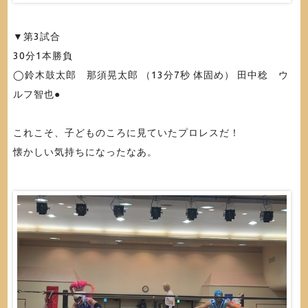
▼第3試合
30分1本勝負
◯鈴木鼓太郎 那須晃太郎 （13分7秒 体固め） 田中稔 ウ
ルフ智也●
これこそ、子どものころに見ていたプロレスだ！
懐かしい気持ちになったなあ。