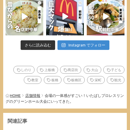
さらに読み込む
Instagram でフォロー
しのり
上板橋
商店街
大山
子ども
教室
板橋
板橋区
栄町
観光
HOME
店舗情報
会場の一体感がすごい！いたばしプロレスリン
グのグリーンホール大会にいってきた。
関連記事