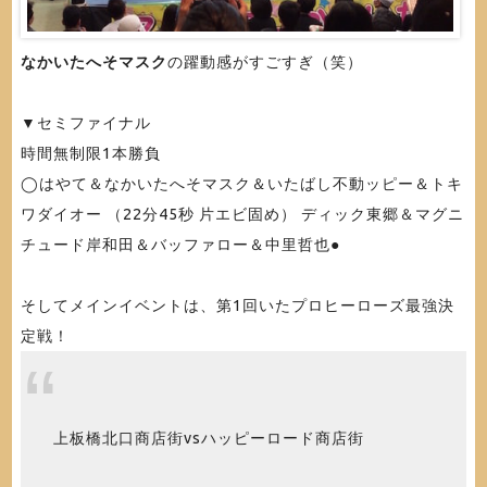
なかいたへそマスク
の躍動感がすごすぎ（笑）
▼セミファイナル
時間無制限1本勝負
◯はやて＆なかいたへそマスク＆いたばし不動ッピー＆トキ
ワダイオー （22分45秒 片エビ固め） ディック東郷＆マグニ
チュード岸和田＆バッファロー＆中里哲也●
そしてメインイベントは、第1回いたプロヒーローズ最強決
定戦！
上板橋北口商店街vsハッピーロード商店街