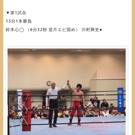
▼第1試合
15分1本勝負
鈴木心◯ （6分32秒 逆片エビ固め） 川村興史●